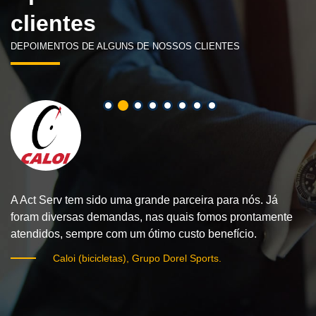
clientes
DEPOIMENTOS DE ALGUNS DE NOSSOS CLIENTES
os
“M
po
A Act Serv tem sido uma grande parceira para nós. Já
ua
t
foram diversas demandas, nas quais fomos prontamente
Tr
atendidos, sempre com um ótimo custo benefício.
za
”.
Caloi (bicicletas), Grupo Dorel Sports.
ul