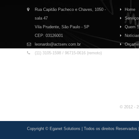
Rua Capitão Pacheco e Chaves, 1050 -
Home
sala 47
Serviço
Vila Prudente, São Paulo - SP
Quem 
CEP: 03126001
Notícia
leonardo@actserv.com.br
Orçame
(11) 3105-1598 / 96715-0616 (remoto)
© 2012 - 2
Copyright ©
Eganet Solutions
| Todos os direitos Reservados 