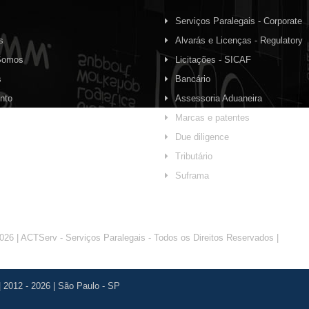
Serviços Paralegais - Corporate
s
Alvarás e Licenças - Regulatory
Somos
Licitações - SICAF
s
Bancário
nto
Assessoria Aduaneira
Marcas e patentes
Due diligence
Tributário
Suframa
026 | ACTServ - Serviços Paralegais - Todos os Direitos Reservados |
Agência
|
2012
-
2026
|
São Paulo - SP