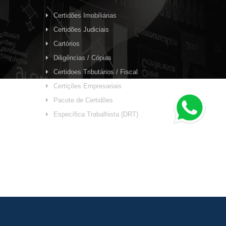
Certidões Imobiliárias
Certidões Judiciais
Cartórios
Diligências / Cópias
Certidoes Tributários / Fiscal
Certições Empresariais
Pacote de Certidões
Específica Trabalhista (DRT)
 Interpixel