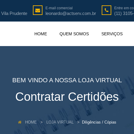
E-mail comercial
Entre em co
 Vila Prudente
leonardo@actserv.com.br
(11) 3105
HOME
QUEM SOMOS
SERVIÇOS
BEM VINDO A NOSSA LOJA VIRTUAL
Contratar Certidões
HOME
LOJA VIRTUAL
Diligências / Cópias